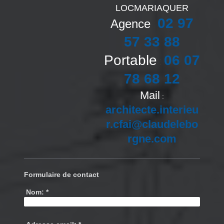
LOCMARIAQUER
02 97
Agence
:
57 33 88
Portable
06 07
:
78 68 12
Mail
:
architecte.interieu
r.cfai@claudelebo
rgne.com
Formulaire de contact
Nom:
*